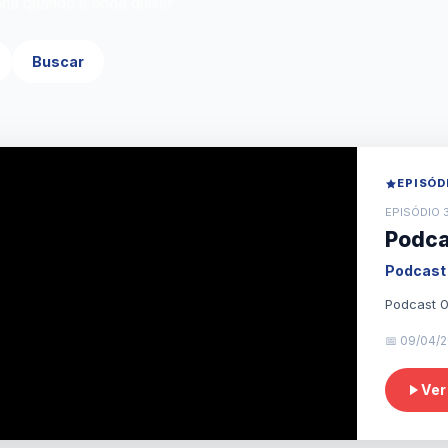
ria quando e onde quiser
Buscar
EPISÓD
EPISÓDIO 
Podca
Podcast
📅 09/04/
Ver