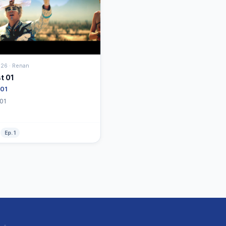
26 · Renan
t 01
 01
Podcast 01
Ep. 1