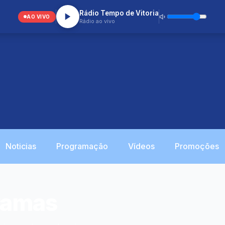
Rádio Tempo de Vitoria
AO VIVO
Rádio ao vivo
Noticias
Programação
Vídeos
Promoções
gramas