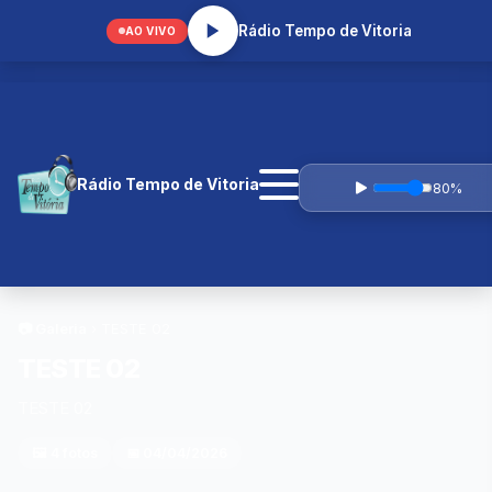
prcaique@gmail.com
Rádio Tempo de Vitoria
AO VIVO
Rádio Tempo de Vitoria
80%
📷 Galeria
› TESTE 02
TESTE 02
TESTE 02
🖼️ 4 fotos
📅 04/04/2026