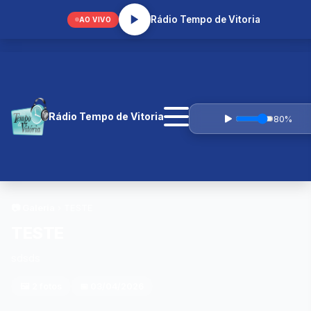
prcaique@gmail.com
Rádio Tempo de Vitoria
AO VIVO
Rádio Tempo de Vitoria
80%
📷 Galeria
› TESTE
TESTE
sdsds
🖼️ 2 fotos
📅 03/04/2026