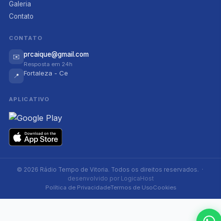
Galeria
Contato
CONTATO
prcaique@gmail.com
✉️
Resposta em 24h
Fortaleza - Ce
📍
APLICATIVO
© 2026 Rádio Tempo de Vitoria. Todos os direitos reservados. ·
desenvolvido por LogicaHost
Política de Privacidade
Termos de Uso
Cookies